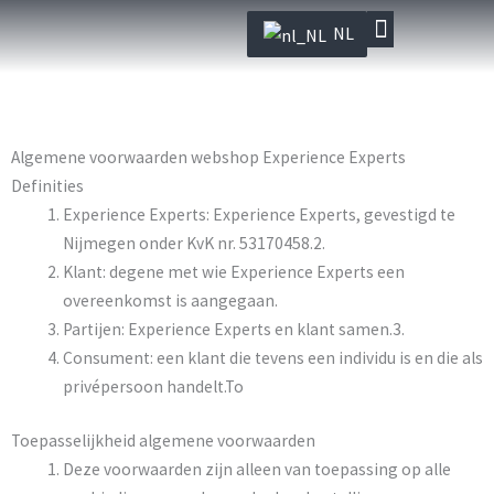
Ga
NL
naar
de
Wat We Doen
inhoud
Algemene voorwaarden webshop Experience Experts
Definities
Experience Experts: Experience Experts, gevestigd te
Nijmegen onder KvK nr. 53170458.2.
Klant: degene met wie Experience Experts een
overeenkomst is aangegaan.
Partijen: Experience Experts en klant samen.3.
Consument: een klant die tevens een individu is en die als
privépersoon handelt.To
Toepasselijkheid algemene voorwaarden
Deze voorwaarden zijn alleen van toepassing op alle