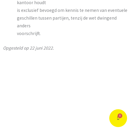
kantoor houdt
is exclusief bevoegd om kennis te nemen van eventuele
geschillen tussen partijen, tenzij de wet dwingend
anders
voorschrijft.
Opgesteld op 22 juni 2022.
Maak Kennis Met de Experience Experts
0
Winkelw
Linkedin
Youtube
Instagram