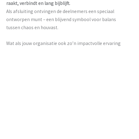
raakt, verbindt en lang bijblijft.
Als afsluiting ontvingen de deelnemers een speciaal
ontworpen munt – een blijvend symbool voor balans
tussen chaos en houvast.
Wat als jouw organisatie ook zo’n impactvolle ervaring
biedt?
In tijden van onzekerheid is het belangrijk om je
medewerkers, klanten of partners een helder verhaal en
richting te geven. Een ervaring zoals deze laat niet alleen
je kernboodschap leven, maar zorgt ook voor blijvende
verbinding met jouw merk.
Benieuwd hoe we ook van jouw boodschap een
meeslepende ervaring kunnen maken? Neem
contact
met
ons op voor de mogelijkheden.
Achtergrond